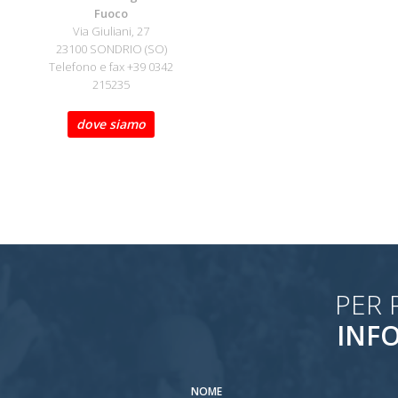
Fuoco
Via Giuliani, 27
23100 SONDRIO (SO)
Telefono e fax +39 0342
215235
dove siamo
PER 
INF
NOME