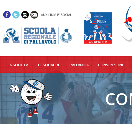
AUXILIUM E' SOCIAL
LA SOCIETA
LE SQUADRE
PALLANDIA
CONVENZIONI
CO