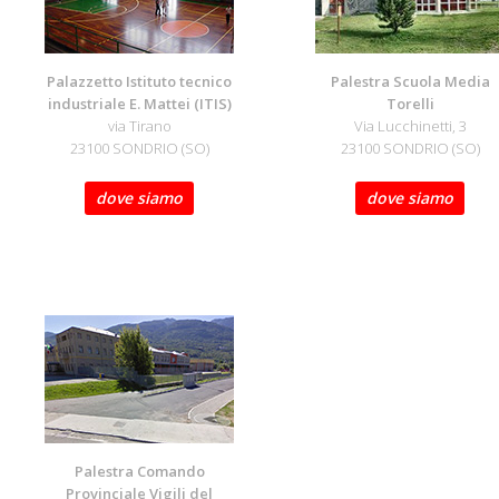
Palazzetto Istituto tecnico
Palestra Scuola Media
industriale E. Mattei (ITIS)
Torelli
via Tirano
Via Lucchinetti, 3
23100 SONDRIO (SO)
23100 SONDRIO (SO)
dove siamo
dove siamo
Palestra Comando
Provinciale Vigili del