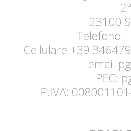
2°
23100 
Telefono 
Cellulare +39 34647
email pg
PEC: p
P.IVA: 008001101